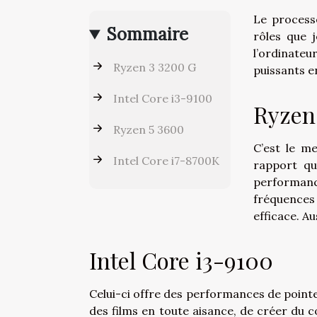
Le process
Sommaire
rôles que j
l’ordinate
Ryzen 3 3200 G
puissants e
Intel Core i3-9100
Ryzen
Ryzen 5 3600
C’est le m
Intel Core i7-8700K
rapport qu
performan
fréquences
efficace. Au
Intel Core i3-9100
Celui-ci offre des performances de point
des films en toute aisance, de créer du 