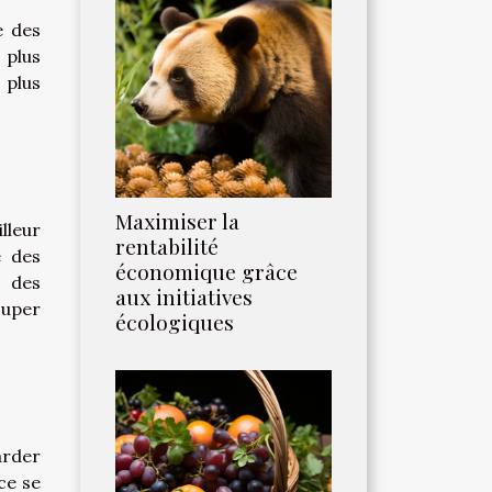
e des
 plus
 plus
Maximiser la
lleur
rentabilité
e des
économique grâce
, des
aux initiatives
super
écologiques
arder
ce se