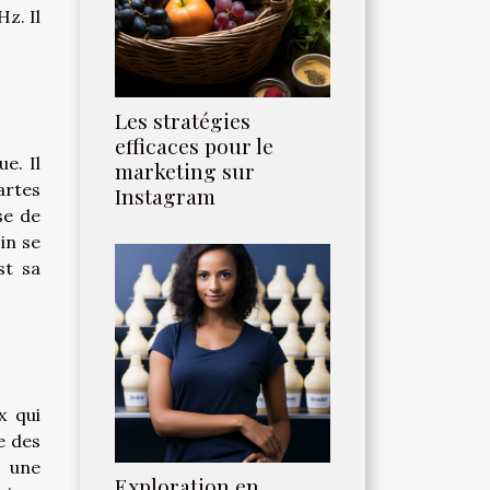
z. Il
Les stratégies
efficaces pour le
e. Il
marketing sur
artes
Instagram
se de
in se
st sa
x qui
e des
r une
Exploration en