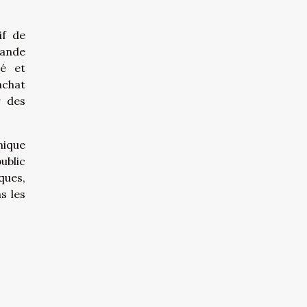
if de
mande
té et
achat
r des
mique
ublic
ques,
s les