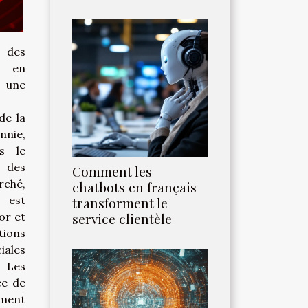
des
s en
 une
de la
ie,
s le
 des
Comment les
ché,
chatbots en français
, est
transforment le
service clientèle
or et
ions
iales
es
ée de
ement