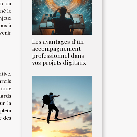
en du
né le
njeux
ous à
venir
Les avantages d'un
accompagnement
professionnel dans
vos projets digitaux
tive.
reils
riode
dards
ur la
plein
e des