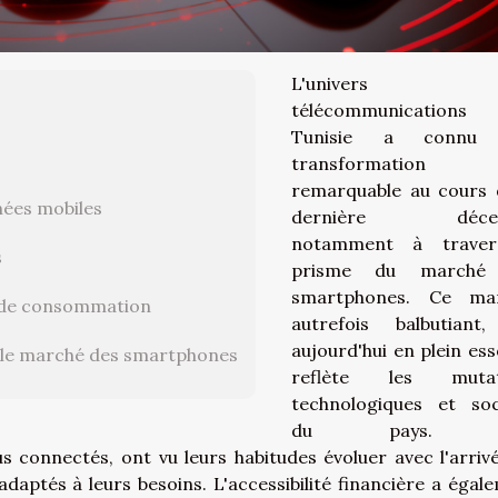
L'univers 
télécommunication
Tunisie a connu
transformation
remarquable au cours 
nées mobiles
dernière décenn
notamment à traver
s
prisme du marché
smartphones. Ce mar
s de consommation
autrefois balbutiant
aujourd'hui en plein ess
r le marché des smartphones
reflète les mutat
technologiques et soc
du pays. L
s connectés, ont vu leurs habitudes évoluer avec l'arriv
daptés à leurs besoins. L'accessibilité financière a égal