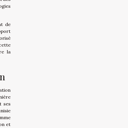
ogies
nt de
pport
orisé
cette
re la
on
ation
nière
t ses
nisie
comme
on et