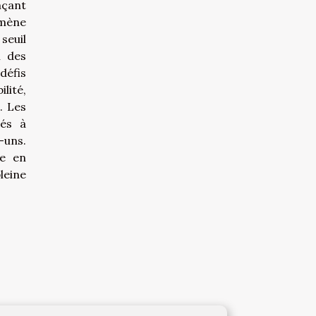
nçant
omène
seuil
i des
défis
lité,
. Les
iés à
-uns.
te en
leine