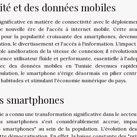
vité et des données mobiles
gnificative en matière de connectivité avec le déploieme
e nouvelle ère de l'accès à internet mobile. Cette av
le pour la popularité croissante des smartphones, devenu
on, le divertissement et l'accès à l'information. L'impact 
le amélioration de la vitesse de connexion; il révolutionn
ce utilisateur fluide et performante, essentielle à l'ado
Avec des données mobiles en Tunisie devenues rapid
pulation, le smartphone s'érige désormais en pilier centr
 habitudes et stimulant l'économie numérique du pays.
es smartphones
sie a connu une transformation significative dans le secteu
 des smartphones s'est considérablement accrue, impa
 smartphones" au sein de la population. L'évolution des
te démocratisation. En effet, la baisse constante des "pri