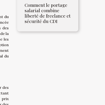
Comment le portage
salarial combine
liberté de freelance et
nt du
sécurité du CDI
ancée
s des
de la
e les
ption
ement
al du
r des
ctant
 prix
x des